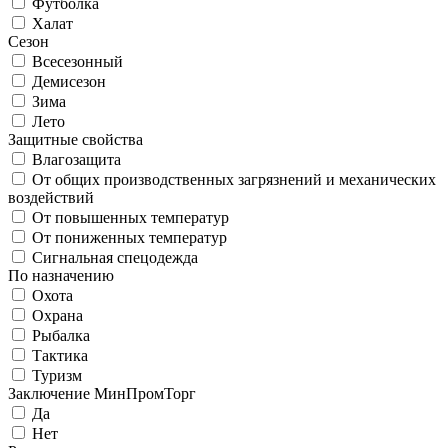
Футболка
Халат
Сезон
Всесезонный
Демисезон
Зима
Лето
Защитные свойства
Влагозащита
От общих производственных загрязнений и механических
воздействий
От повышенных температур
От пониженных температур
Сигнальная спецодежда
По назначению
Охота
Охрана
Рыбалка
Тактика
Туризм
Заключение МинПромТорг
Да
Нет