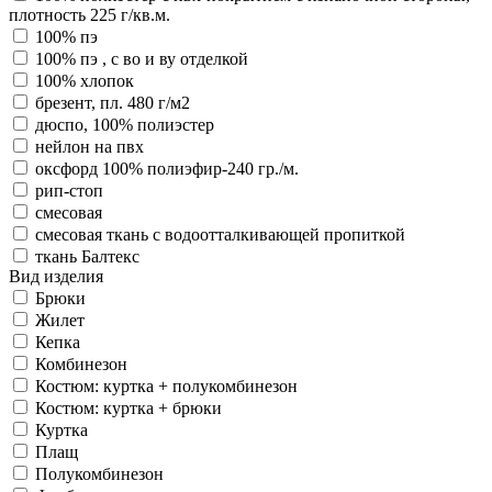
плотность 225 г/кв.м.
100% пэ
100% пэ , с во и ву отделкой
100% хлопок
брезент, пл. 480 г/м2
дюспо, 100% полиэстер
нейлон на пвх
оксфорд 100% полиэфир-240 гр./м.
рип-стоп
смесовая
смесовая ткань с водоотталкивающей пропиткой
ткань Балтекс
Вид изделия
Брюки
Жилет
Кепка
Комбинезон
Костюм: куртка + полукомбинезон
Костюм: куртка + брюки
Куртка
Плащ
Полукомбинезон