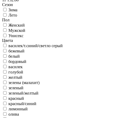
Сезон
Зима
Лето
Пол
Женский
Мужской
Унисекс
Цвета
василек/т.синий/светло серый
бежевый
белый
бордовый
василек
голубой
желтый
зелены (малахит)
зеленый
зеленый/желтый
красный
красный/синий
лимонный
олива