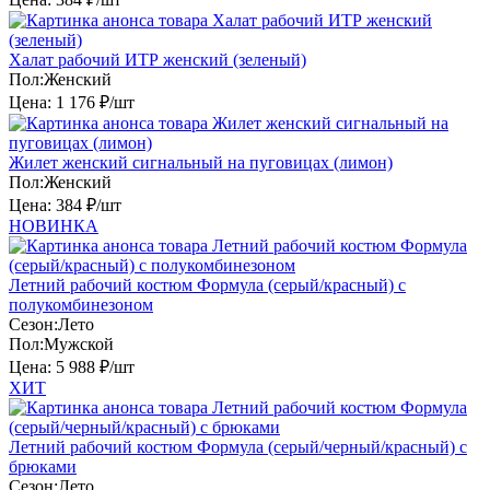
Халат рабочий ИТР женский (зеленый)
Пол:
Женский
Цена:
1 176 ₽/шт
Жилет женский сигнальный на пуговицах (лимон)
Пол:
Женский
Цена:
384 ₽/шт
НОВИНКА
Летний рабочий костюм Формула (серый/красный) с
полукомбинезоном
Сезон:
Лето
Пол:
Мужской
Цена:
5 988 ₽/шт
ХИТ
Летний рабочий костюм Формула (серый/черный/красный) с
брюками
Сезон:
Лето