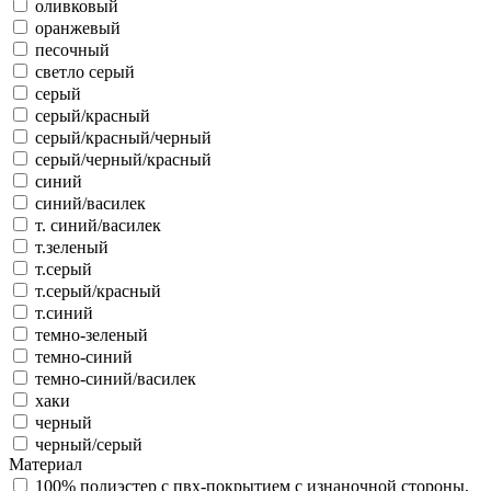
оливковый
оранжевый
песочный
светло серый
серый
серый/красный
серый/красный/черный
серый/черный/красный
синий
синий/василек
т. синий/василек
т.зеленый
т.серый
т.серый/красный
т.синий
темно-зеленый
темно-синий
темно-синий/василек
хаки
черный
черный/серый
Материал
100% полиэстер с пвх-покрытием с изнаночной стороны,